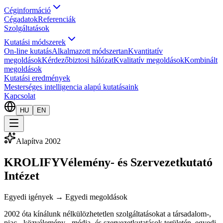
Céginformáció
Cégadatok
Referenciák
Szolgáltatások
Kutatási módszerek
On-line kutatás
Alkalmazott módszertan
Kvantitatív
megoldások
Kérdezőbiztosi hálózat
Kvalitatív megoldások
Kombinált
megoldások
Kutatási eredmények
Mesterséges intelligencia alapú kutatásaink
Kapcsolat
HU
EN
Alapítva 2002
KROLIFY
Vélemény- és Szervezetkutató
Intézet
Egyedi igények → Egyedi megoldások
2002 óta kínálunk nélkülözhetetlen szolgáltatásokat a társadalom-,
piac-, közvélemény-, média- és szervezetkutatások területén, egyedi