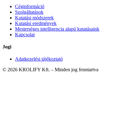
Céginformáció
Szolgáltatások
Kutatási módszerek
Kutatási eredmények
Mesterséges intelligencia alapú kutatásaink
Kapcsolat
Jogi
Adatkezelési tájékoztató
©
2026
KROLIFY Kft.
–
Minden jog fenntartva