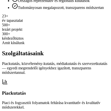
Országos reprezentatív és regionális kutatások
Tudományosan megalapozott, transzparens módszertan
23+
év tapasztalat
500+
lezárt projekt
300+
kérdezőbiztos
Amit kínálunk
Szolgáltatásaink
Piackutatás, közvélemény-kutatás, médiakutatás és szervezetkutatás
— egyedi megrendelői igényekhez igazított, transzparens
módszertannal.
Piackutatás
Piaci és fogyasztói folyamatok feltárása kvantitatív és kvalitatív
módszerekkel.