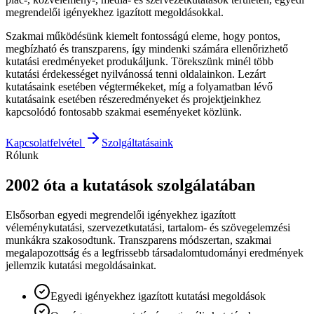
megrendelői igényekhez igazított megoldásokkal.
Szakmai működésünk kiemelt fontosságú eleme, hogy pontos,
megbízható és transzparens, így mindenki számára ellenőrizhető
kutatási eredményeket produkáljunk. Törekszünk minél több
kutatási érdekességet nyilvánossá tenni oldalainkon. Lezárt
kutatásaink esetében végtermékeket, míg a folyamatban lévő
kutatásaink esetében részeredményeket és projektjeinkhez
kapcsolódó fontosabb szakmai eseményeket közlünk.
Kapcsolatfelvétel
Szolgáltatásaink
Rólunk
2002 óta a kutatások szolgálatában
Elsősorban egyedi megrendelői igényekhez igazított
véleménykutatási, szervezetkutatási, tartalom- és szövegelemzési
munkákra szakosodtunk. Transzparens módszertan, szakmai
megalapozottság és a legfrissebb társadalomtudományi eredmények
jellemzik kutatási megoldásainkat.
Egyedi igényekhez igazított kutatási megoldások